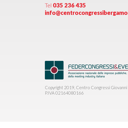
Tel
035 236 435
info@centrocongressibergam
Copyright 2019, Centro Congressi Giovanni 
P.IVA 02164080166