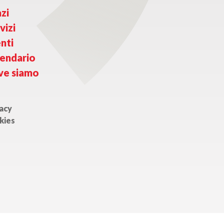
zi
vizi
nti
endario
ve siamo
acy
kies