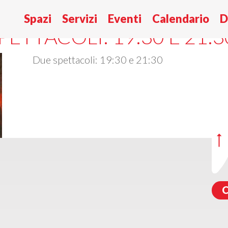
T – IL SIGNORE DEGLI 
Spazi
Servizi
Eventi
Calendario
D
PETTACOLI: 19:30 E 21:3
Due spettacoli: 19:30 e 21:30
C