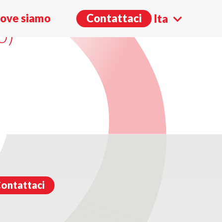
ANELLI (DUE
ove siamo
Contattaci
Ita
0)
Eng
ontattaci