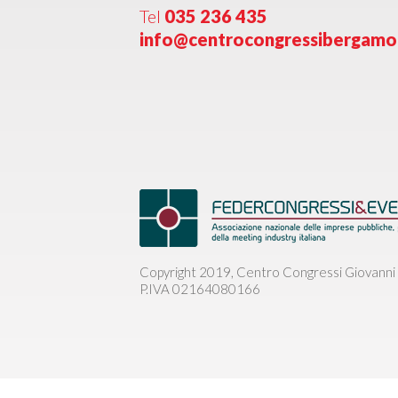
Tel
035 236 435
info@centrocongressibergam
Copyright 2019, Centro Congressi Giovanni 
P.IVA 02164080166