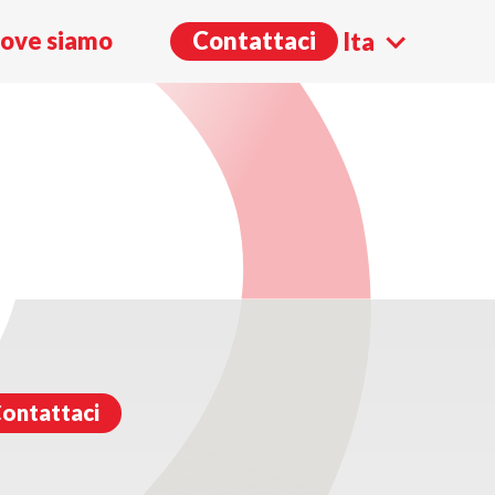
I VIVALDI (ORE
ove siamo
Contattaci
Ita
Eng
ontattaci