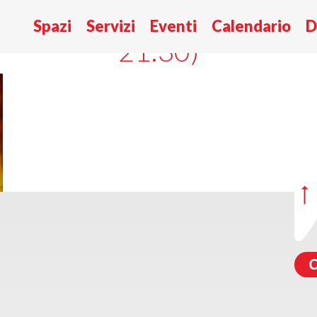
 LE QUATTRO STAGIONI D
Spazi
Servizi
Eventi
Calendario
D
21:30)
C