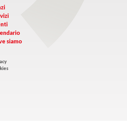
zi
vizi
nti
endario
ve siamo
acy
kies