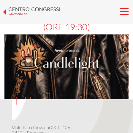
CANDLELIGHT – LUNGA VITA
ALLE LEGGENDE DEL ROCK
(ORE 19:30)
Viale Papa Giovanni XXIII, 106,
24121, Bergamo