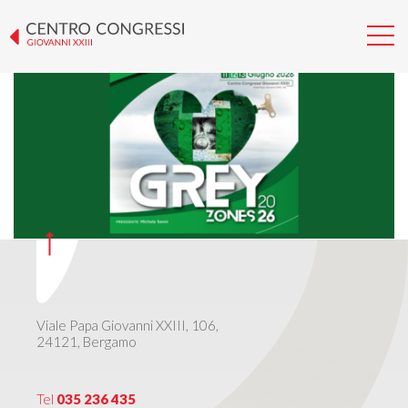
GREY ZONES 2026
Viale Papa Giovanni XXIII, 106,
24121, Bergamo
Tel
035 236 435