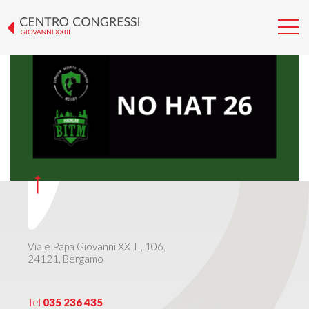
NO HAT 26
Viale Papa Giovanni XXIII, 106,
24121, Bergamo
Tel
035 236 435